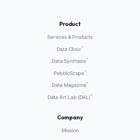
Product
Services & Products
™
Data Clinic
™
Data Synthesis
™
PebbloScope
™
Data Magazine
™
Data Art Lab (DAL)
Company
Mission