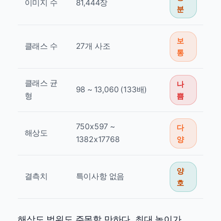
이미지 수
81,444장
분
보
클래스 수
27개 사조
통
클래스 균
나
98 ~ 13,060 (133배)
형
쁨
750x597 ~
다
해상도
1382x17768
양
양
결측치
특이사항 없음
호
해상도 범위도 주목할 만하다. 최대 높이가