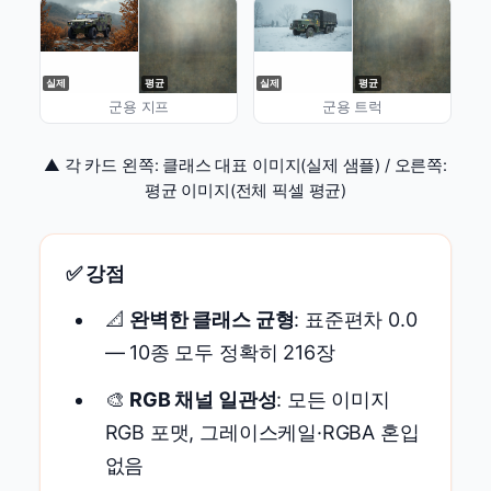
실제
평균
실제
평균
군용 지프
군용 트럭
▲ 각 카드 왼쪽: 클래스 대표 이미지(실제 샘플) / 오른쪽:
평균 이미지(전체 픽셀 평균)
✅ 강점
📐
완벽한 클래스 균형
: 표준편차 0.0
— 10종 모두 정확히 216장
🎨
RGB 채널 일관성
: 모든 이미지
RGB 포맷, 그레이스케일·RGBA 혼입
없음