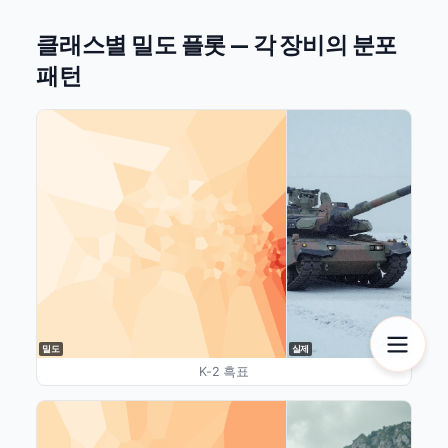
클래스별 밀도 플롯 — 각 장비의 분포
패턴
밀도
실제
K-2 흑표