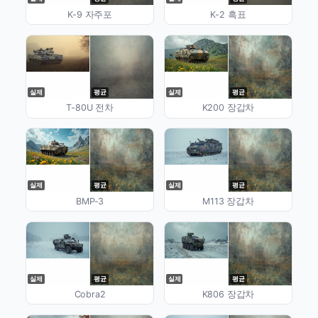
K-9 자주포
K-2 흑표
실제
평균
실제
평균
T-80U 전차
K200 장갑차
실제
평균
실제
평균
BMP-3
M113 장갑차
실제
평균
실제
평균
Cobra2
K806 장갑차