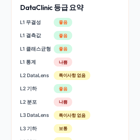
DataClinic 등급 요약
L1 무결성
좋음
L1 결측값
좋음
L1 클래스균형
좋음
L1 통계
나쁨
L2 DataLens
특이사항 없음
L2 기하
좋음
L2 분포
나쁨
L3 DataLens
특이사항 없음
L3 기하
보통