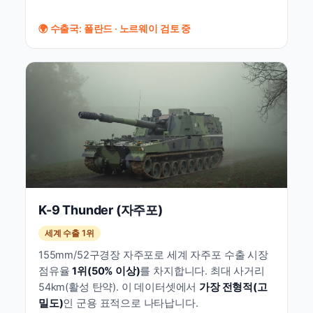
🌍 수출국: 폴란드 · 노르웨이 검토 중
K-9 Thunder (자주포)
세계 수출 1위
155mm/52구경장 자주포로 세계 자주포 수출 시장
점유율
1위(50% 이상)
를 차지합니다. 최대 사거리
54km(활성 탄약). 이 데이터셋에서
가장 전형적(고
밀도)
인 군용 표적으로 나타납니다.