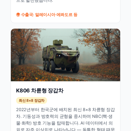
으로 발전됐습니다.
🌍 수출국: 말레이시아·에콰도르 등
K806 차륜형 장갑차
최신 8×8 장갑차
2022년부터 한국군에 배치된 최신 8×8 차륜형 장갑
차. 기동성과 방호력의 균형을 중시하며 NBC(핵·생
물·화학) 방호 기능을 탑재합니다. AI 데이터에서 의
외로 자주 이상치로 나타납니다 — 독특한 형태 때문