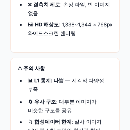
❌
결측치 제로
: 손상 파일, 빈 이미지
없음
🖼️
HD 해상도
: 1,338~1,344 × 768px
와이드스크린 렌더링
⚠️ 주의 사항
📊
L1 통계: 나쁨
— 시각적 다양성
부족
🔄
유사 구조
: 대부분 이미지가
비슷한 구도를 공유
📁
합성데이터 한계
: 실사 이미지