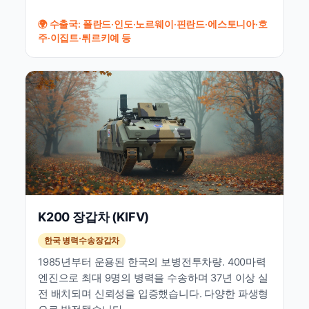
🌍 수출국: 폴란드·인도·노르웨이·핀란드·에스토니아·호
주·이집트·튀르키예 등
K200 장갑차 (KIFV)
한국 병력수송장갑차
1985년부터 운용된 한국의 보병전투차량. 400마력
엔진으로 최대 9명의 병력을 수송하며 37년 이상 실
전 배치되며 신뢰성을 입증했습니다. 다양한 파생형