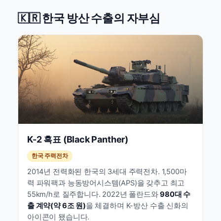
🇰🇷 한국 방산 수출의 자부심
K-2 흑표 (Black Panther)
한국 주력전차
2014년 전력화된 한국의 3세대 주력전차. 1,500마
력 파워팩과 능동방어시스템(APS)을 갖추고 최고
55km/h로 질주합니다. 2022년 폴란드와
980대 수
출 계약(약 6조 원)
을 체결하며 K-방산 수출 신화의
아이콘이 됐습니다.