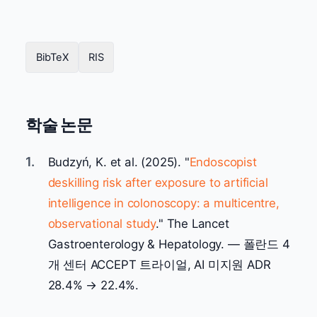
BibTeX
RIS
학술 논문
1.
Budzyń, K. et al. (2025). "
Endoscopist
deskilling risk after exposure to artificial
intelligence in colonoscopy: a multicentre,
observational study
." The Lancet
Gastroenterology & Hepatology. — 폴란드 4
개 센터 ACCEPT 트라이얼, AI 미지원 ADR
28.4% → 22.4%.