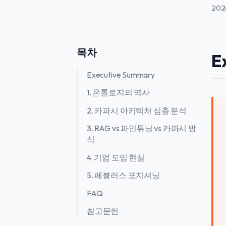
202
목차
E
Executive Summary
1. 온톨로지의 역사
2. 카파시 아키텍처 심층 분석
3. RAG vs 파인튜닝 vs 카파시 방
식
4. 기업 도입 현실
5. 페블러스 포지셔닝
FAQ
참고문헌