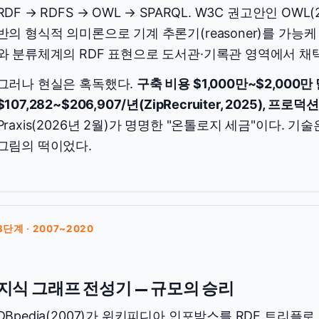
RDF → RDFS → OWL → SPARQL. W3C 권고안인 OWL(200
반의 형식적 의미론으로 기계 추론기(reasoner)를 가능케 
와 분류체계의 RDF 표현으로 도서관·기록관 영역에서 채
그러나 현실은 혹독했다.
구축 비용 $1,000만~$2,000
$107,282~$206,907/년(ZipRecruiter, 2025), 프로덕
Praxis(2026년 2월)가 명명한 "온톨로지 세금"이다. 
그림의 떡이었다.
3단계 · 2007~2020
지식 그래프 전성기 — 규모의 승리
DBpedia(2007)가 위키피디아 인포박스를 RDF 트리플로 변