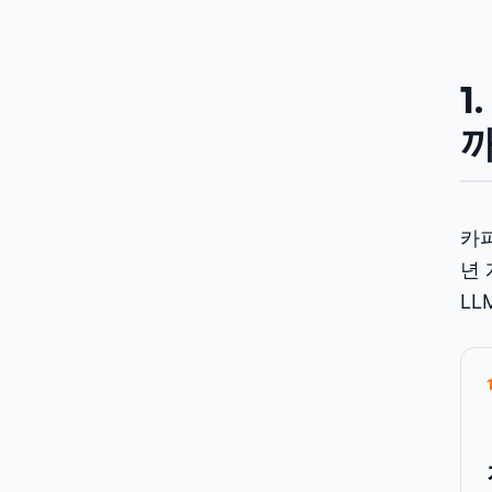
1
카파
년 
LL