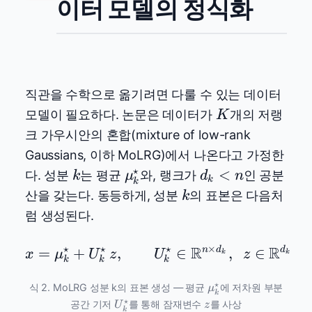
이터 모델의 정식화
직관을 수학으로 옮기려면 다룰 수 있는 데이터
K
모델이 필요하다. 논문은 데이터가
개의 저랭
K
크 가우시안의 혼합(mixture of low-rank
Gaussians, 이하 MoLRG)에서 나온다고 가정한
⋆
k
\mu_k^\star
d_k
<
다. 성분
는 평균
와, 랭크가
인 공분
k
μ
d
n
k
k
< n
k
산을 갖는다. 동등하게, 성분
의 표본은 다음처
k
럼 생성된다.
⋆
⋆
⋆
×
R
R
=
+
,
x = \mu_k^\star + U_k
∈
n
d
,
∈
d
x
μ
U
z
U
z
k
k
k
k
k
\mu_k^\star
⋆
식 2. MoLRG 성분 k의 표본 생성 — 평균
에 저차원 부분
μ
k
U_k^\star
z
⋆
공간 기저
를 통해 잠재변수
를 사상
U
z
k