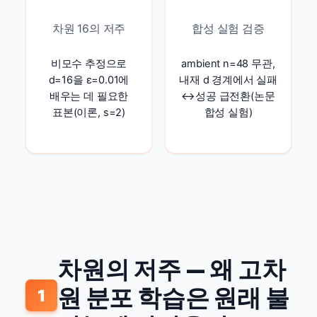
차원 16의 저주
합성 실험 검증
비모수 추정으로
ambient n=48 무관,
d=16을 ε=0.01에
내재 d 경계에서 실패
배우는 데 필요한
↔성공 급전환(논문
표본(이론, s=2)
합성 실험)
차원의 저주 — 왜 고차
원 분포 학습은 원래 불
1