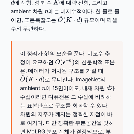
\approx
d
K
에 선형, 성분 수
에 대략 선형, 그리고
d
K
K \cdot
n
ambient 차원
에는 비지수적이다. 한 줄로 줄
n
~
d
\tilde{O}
(
⋅
)
이면, 표본복잡도는
규모이며 픽셀
O
K
d
(K \cdot
수와 무관하다.
d)
이 정리가 §1의 모순을 푼다. 비모수 추
−
O(\epsilon^{-
(
)
n
정이 요구하던
의 천문학적 표본
O
ϵ
n})
\tilde{O}
은, 데이터가 저차원 구조를 가질 때
~
(K\cdot
(
⋅
)
로 무너진다. ImageNet의
O
K
d
d)
n
d
ambient
이 15만이어도, 내재 차원
가
n
d
수십이라면 디퓨전은 그 수십에 비례하
는 표본만으로 구조를 회복할 수 있다.
차원의 저주가 깨지는 정확한 지점이 바
로 여기다. 다만 정확한 부분공간을 맞히
면 MoLRG 분포 전체가 결정되므로, 부