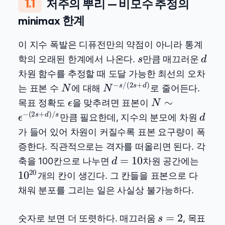
1.1
저주의 뿌리 — 비모수 추정의
minimax 한계
이 지수 폭발은 디퓨전만의 약점이 아니라 통계
s
d
학의 오래된 한계에서 나온다.
만큼 매끄러운
s
d
차원 함수를 추정할 때 도달 가능한 최선의 오차
−
/
(
2
+
)
N
N^{-
s
s
d
는 표본 수
에 대해
로 줄어든다.
N
N
s/(2s+d)}
\epsilon
N \sim
∼
목표 정확도
을 맞추려면 표본이
ϵ
N
\epsilon^{-
−
(
2
+
)
/
d
s
d
s
만큼 필요한데, 지수의 분모에 차원
ϵ
d
(2s+d)/s}
가 들어 있어 차원이 커질수록 표본 요구량이 폭
증한다. 직관적으로는 격자를 떠올리면 된다. 각
d=10
10^{
=
10
축을 100칸으로 나누면
차원 공간에는
d
20
1
0
개의 칸이 생긴다. 그 칸들을 표본으로 다
채워 분포를 그리는 일은 사실상 불가능하다.
s=2
=
2
숫자로 보면 더 또렷하다. 매끄러움
, 목표
s