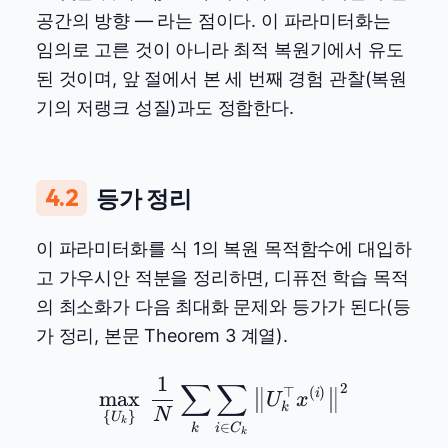
공간의 방향 — 라는 점이다. 이 파라미터화는
임의로 고른 것이 아니라 최적 복원기에서 유도
된 것이며, 앞 절에서 본 세 번째 경험 관찰(복원
기의 저랭크 성질)과도 정합한다.
4.2
등가 정리
이 파라미터화를 식 1의 복원 목적함수에 대입하
고 가우시안 적분을 정리하면, 디퓨전 학습 목적
의 최소화가 다음 최대화 문제와 등가가 된다(등
가 정리, 본문 Theorem 3 계열).
1
∑
∑
\max_{\{U_k\}}\ \frac
2
⊤
(
)
m
a
x
i
U
x
k
N
{
}
U
k
∈
i
C
k
k