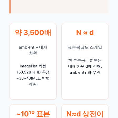
약 3,500배
N ≈ d
ambient ÷ 내재
표본복잡도 스케일
차원
한 부분공간 회복은
ImageNet 픽셀
내재 차원 d에 선형,
150,528 대 ID 추정
ambient n과 무관
~38~43(MLE, 방법
의존)
~10¹⁰ 표본
N≈d 상전이