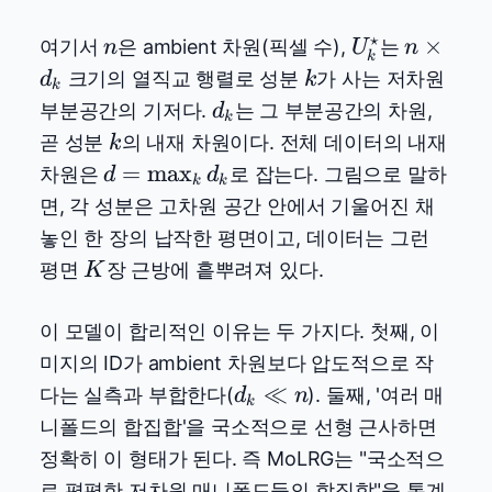
⋆
n
U_k^\star
n\times
×
여기서
은 ambient 차원(픽셀 수),
는
n
U
n
k
d_k
k
크기의 열직교 행렬로 성분
가 사는 저차원
d
k
k
d_k
부분공간의 기저다.
는 그 부분공간의 차원,
d
k
k
곧 성분
의 내재 차원이다. 전체 데이터의 내재
k
d =
=
m
a
x
차원은
로 잡는다. 그림으로 말하
d
d
k
k
\max_k
면, 각 성분은 고차원 공간 안에서 기울어진 채
d_k
놓인 한 장의 납작한 평면이고, 데이터는 그런
K
평면
장 근방에 흩뿌려져 있다.
K
이 모델이 합리적인 이유는 두 가지다. 첫째, 이
미지의 ID가 ambient 차원보다 압도적으로 작
d_k
≪
다는 실측과 부합한다(
). 둘째, '여러 매
d
n
k
\ll
니폴드의 합집합'을 국소적으로 선형 근사하면
n
정확히 이 형태가 된다. 즉 MoLRG는 "국소적으
로 평평한 저차원 매니폴드들의 합집합"을 통계