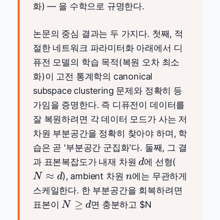
화) — 을 수학으로 규명한다.
논문의 중심 결과는 두 가지다. 첫째, 적
절한 네트워크 파라미터화 아래에서 디
퓨전 모델의 학습 목적(복원 오차 최소
화)이 고전 통계학의 canonical
subspace clustering 문제와 정확히 등
가임을 증명한다. 즉 디퓨전이 데이터를
잘 복원하려면 각 데이터 모드가 사는 저
차원 부분공간을 정확히 찾아야 하며, 학
습은 곧 '부분공간 군집화'다. 둘째, 그 결
d
N\appro
과 표본복잡도가 내재 차원
에 선형(
d
d
n
≈
), ambient 차원
에는 무관하게
N
d
n
스케일한다. 한 부분공간을 회복하려면
N\ge
≥
표본이
면 충분하고
$N
N
d
d