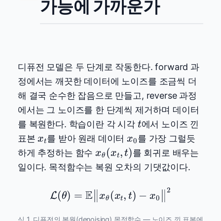
가능에 가까운가
디퓨전 모델은 두 단계로 작동한다. forward 과
정에서는 깨끗한 데이터에 노이즈를 조금씩 더
해 결국 순수한 잡음으로 만들고, reverse 과정
에서는 그 노이즈를 한 단계씩 제거하며 데이터
t
를 복원한다. 학습이란 각 시각
에서 노이즈 낀
t
x_t
x_0
표본
를 받아 원래 데이터
를 가장 그럴듯
x
x
0
t
x_\theta(x_t,
(
,
)
하게 추정하는 함수
를 회귀로 배우는
x
x
t
θ
t
t)
일이다. 목적함수는 복원 오차의 기댓값이다.
2
\mathcal{L}(\theta) = 
E
(
)
=
(
,
)
−
L
θ
x
x
t
x
0
θ
t
식 1. 디퓨전의 복원(denoising) 목적함수 — 노이즈 낀 표본에