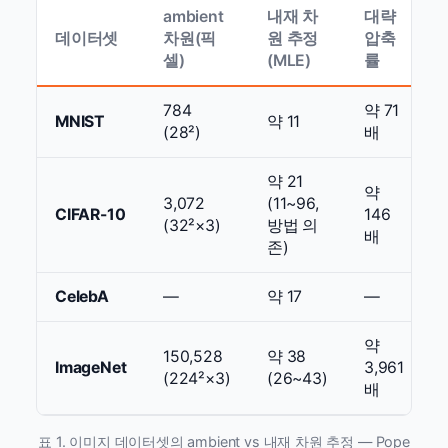
ambient
내재 차
대략
데이터셋
차원(픽
원 추정
압축
셀)
(MLE)
률
784
약 71
MNIST
약 11
(28²)
배
약 21
약
3,072
(11~96,
CIFAR-10
146
(32²×3)
방법 의
배
존)
CelebA
—
약 17
—
약
150,528
약 38
ImageNet
3,961
(224²×3)
(26~43)
배
표 1. 이미지 데이터셋의 ambient vs 내재 차원 추정 — Pope