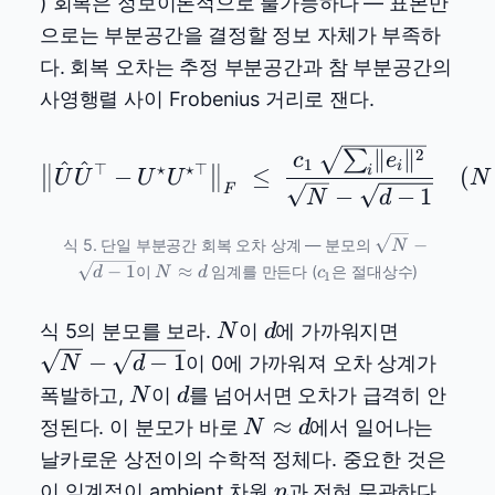
) 회복은 정보이론적으로 불가능하다 — 표본만
d
으로는 부분공간을 결정할 정보 자체가 부족하
다. 회복 오차는 추정 부분공간과 참 부분공간의
사영행렬 사이 Frobenius 거리로 잰다.
\big\lVert \hat{U}\hat
2
∥
∥
∑
c
e
1
^
^
i
⊤
⋆
⋆
⊤
i
−
≤
(
U
U
U
U
N
F
−
−
1
N
d
\sqrt{N}-
−
식 5. 단일 부분공간 회복 오차 상계 — 분모의
N
\sqrt{d-
N\approx
c_1
−
1
≈
이
임계를 만든다 (
은 절대상수)
d
N
d
c
1
1}
d
N
d
\sqrt{N}
식 5의 분모를 보라.
이
에 가까워지면
N
d
\sqrt{d-
−
−
1
이 0에 가까워져 오차 상계가
N
d
1}
N
d
폭발하고,
이
를 넘어서면 오차가 급격히 안
N
d
N
≈
정된다. 이 분모가 바로
에서 일어나는
N
d
\approx
날카로운 상전이의 수학적 정체다. 중요한 것은
d
n
이 임계점이 ambient 차원
과 전혀 무관하다
n