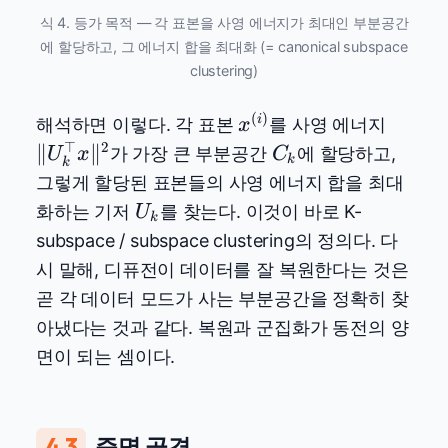
식 4. 등가 목적 — 각 표본을 사영 에너지가 최대인 부분공간
에 할당하고, 그 에너지 합을 최대화 (= canonical subspace
clustering)
(
)
x^{(i)}
\lVert
i
해석하면 이렇다. 각 표본
를 사영 에너지
x
U_k^\
⊤
2
C_k
∥
∥
가 가장 큰 부분공간
에 할당하고,
U
x
C
k
k
x
그렇게 할당된 표본들의 사영 에너지 합을 최대
\rVer
U_k
화하는 기저
를 찾는다. 이것이 바로 K-
U
k
subspace / subspace clustering의 정의다. 다
시 말해, 디퓨전이 데이터를 잘 복원한다는 것은
곧 각 데이터 모드가 사는 부분공간을 정확히 찾
아냈다는 것과 같다. 복원과 군집화가 동전의 양
면이 되는 셈이다.
4.3
증명 골격