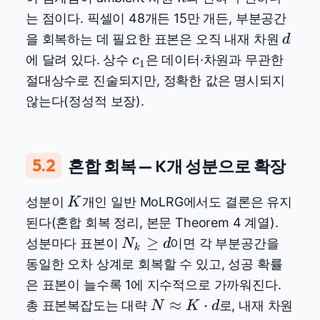
는 점이다. 픽셀이 48개든 15만 개든, 부분공간
d
을 회복하는 데 필요한 표본은 오직 내재 차원
d
c_1
에 달려 있다. 상수
은 데이터·차원과 무관한
c
1
절대상수로 진술되지만, 정확한 값은 명시되지
않는다(정성적 보장).
5.2
혼합 회복 — K개 성분으로 확장
K
성분이
개인 일반 MoLRG에서도 결론은 유지
K
된다(혼합 회복 정리, 본문 Theorem 4 계열).
N_k
≥
성분마다 표본이
이면 각 부분공간을
N
d
k
\ge
동일한 오차 상계로 회복할 수 있고, 성공 확률
d
은 표본이 늘수록 1에 지수적으로 가까워진다.
N
≈
⋅
총 표본복잡도는 대략
로, 내재 차원
N
K
d