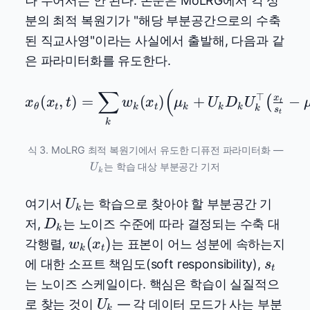
나 두어서는 안 된다. 논문은 MoLRG에서 각 성
분의 최적 복원기가 "해당 부분공간으로의 수축
된 직교사영"이라는 사실에서 출발해, 다음과 같
은 파라미터화를 유도한다.
∑
(
x_\theta(x_t, t) = \s
⊤
(
,
)
=
(
)
+
−
x
(
x
x
t
w
x
μ
U
D
U
t
θ
t
k
t
k
k
k
k
s
t
k
U_k
식 3. MoLRG 최적 복원기에서 유도한 디퓨전 파라미터화 —
는 학습 대상 부분공간 기저
U
k
U_k
여기서
는 학습으로 찾아야 할 부분공간 기
U
k
D_k
저,
는 노이즈 수준에 따라 결정되는 수축 대
D
k
w_k(x_t)
(
)
각행렬,
는 표본이 어느 성분에 속하는지
w
x
k
t
s_t
에 대한 소프트 책임도(soft responsibility),
s
t
는 노이즈 스케일이다. 핵심은 학습이 실질적으
U_k
로 찾는 것이
— 각 데이터 모드가 사는 부분
U
k