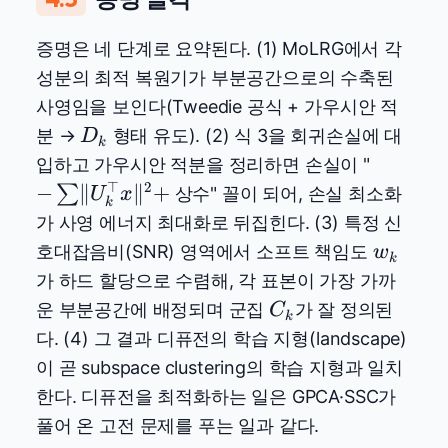
증명은 네 단계로 요약된다. (1) MoLRG에서 각
성분의 최적 복원기가 부분공간으로의 수축된
사영임을 보인다(Tweedie 공식 + 가우시안 적
D_k
분 →
형태 유도). (2) 식 3을 회귀손실에 대
D
k
-\sum
입하고 가우시안 적분을 정리하면 손실이 "
\lVert
⊤
2
−
∥
∥
+
∑
상수" 꼴이 되어, 손실 최소화
U
x
k
U_k^\t
가 사영 에너지 최대화로 뒤집힌다. (3) 특정 신
x
w_k
호대잡음비(SNR) 영역에서 소프트 책임도
w
k
\rVert^
가 하드 할당으로 수렴해, 각 표본이 가장 가까
+
C_k
운 부분공간에 배정되며 군집
가 잘 정의된
C
k
다. (4) 그 결과 디퓨전의 학습 지형(landscape)
이 곧 subspace clustering의 학습 지형과 일치
한다. 디퓨전을 최적화하는 일은 GPCA·SSC가
풀어 온 고전 문제를 푸는 일과 같다.