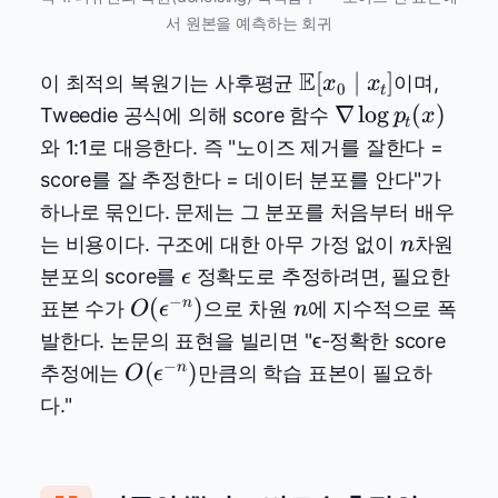
서 원본을 예측하는 회귀
E
\mathbb{E}
[
∣
]
이 최적의 복원기는 사후평균
이며,
x
x
0
t
[x_0 \mid
\nabla
∇
l
o
g
(
)
Tweedie 공식에 의해 score 함수
p
x
t
x_t]
\log
와 1:1로 대응한다. 즉 "노이즈 제거를 잘한다 =
p_t(x)
score를 잘 추정한다 = 데이터 분포를 안다"가
하나로 묶인다. 문제는 그 분포를 처음부터 배우
n
는 비용이다. 구조에 대한 아무 가정 없이
차원
n
\epsilon
분포의 score를
정확도로 추정하려면, 필요한
ϵ
−
O(\epsilon^{-
n
(
)
n
표본 수가
으로 차원
에 지수적으로 폭
O
ϵ
n
n})
발한다. 논문의 표현을 빌리면 "ϵ-정확한 score
−
O(\epsilon^{-
(
)
n
추정에는
만큼의 학습 표본이 필요하
O
ϵ
n})
다."