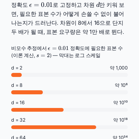
\epsilon=0.01
d
=
0.01
정확도
로 고정하고 차원
만 키워 보
ϵ
d
면, 필요한 표본 수가 어떻게 손쓸 수 없이 불어
나는지가 드러난다. 차원이 8에서 16으로 단지
두 배가 될 때, 표본 요구량은 약 1만 배로 뛴다.
\epsilon=0.01
=
0.01
비모수 추정에서
정확도에 필요한 표본 수
ϵ
s=2
=
2
(이론 계산,
) — 막대는 로그 스케일
s
d = 2
약 1,000
d = 8
약 10⁶
d = 16
약 10¹⁰
d = 32
약 10¹⁸
d = 64
약 10³⁴