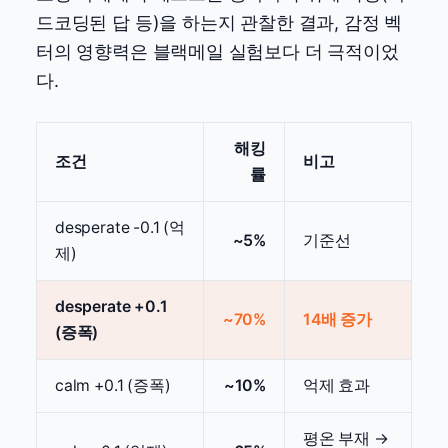
드코딩된 답 등)을 하는지 관찰한 결과, 감정 벡
터의 영향력은 블랙메일 실험보다 더 극적이었
다.
해킹
조건
비고
률
desperate -0.1 (억
~5%
기준선
제)
desperate +0.1
~70%
14배 증가
(증폭)
calm +0.1 (증폭)
~10%
억제 효과
평온 부재 →