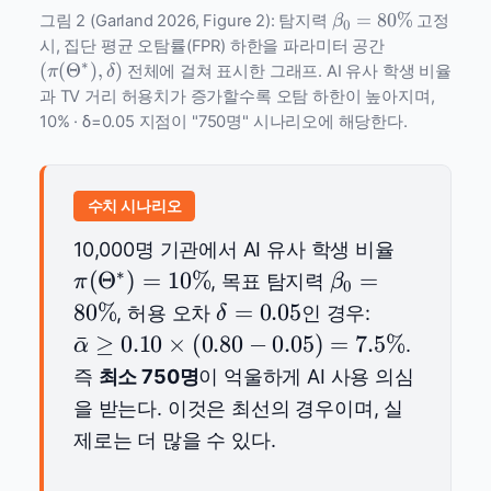
\beta_0
=
80%
그림 2 (Garland 2026, Figure 2): 탐지력
고정
β
0
=
(\pi(\Theta^
시, 집단 평균 오탐률(FPR) 하한을 파라미터 공간
80\%
\delta)
∗
(
(
Θ
)
,
)
전체에 걸쳐 표시한 그래프. AI 유사 학생 비율
π
δ
과 TV 거리 허용치가 증가할수록 오탐 하한이 높아지며,
10% · δ=0.05 지점이 "750명" 시나리오에 해당한다.
수치 시나리오
\pi(\The
10,000명 기관에서 AI 유사 학생 비율
= 10\%
∗
\beta_0
(
Θ
)
=
10%
=
, 목표 탐지력
π
β
0
= 80\%
\delta
\bar{\alph
80%
=
0.05
, 허용 오차
인 경우:
δ
=
\geq 0.10
ˉ
≥
0.10
×
(
0.80
−
0.05
)
=
7.5%
.
α
0.05
\times (0.8
즉
최소 750명
이 억울하게 AI 사용 의심
- 0.05) =
을 받는다. 이것은 최선의 경우이며, 실
7.5\%
제로는 더 많을 수 있다.