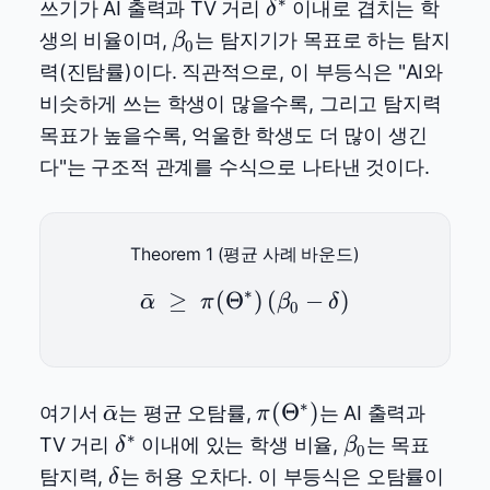
∗
\delta^*
쓰기가 AI 출력과 TV 거리
이내로 겹치는 학
δ
\beta_0
생의 비율이며,
는 탐지기가 목표로 하는 탐지
β
0
력(진탐률)이다. 직관적으로, 이 부등식은 "AI와
비슷하게 쓰는 학생이 많을수록, 그리고 탐지력
목표가 높을수록, 억울한 학생도 더 많이 생긴
다"는 구조적 관계를 수식으로 나타낸 것이다.
Theorem 1 (평균 사례 바운드)
∗
ˉ
≥
(
Θ
\bar{\alpha} \;\geq\; \
)
(
−
)
α
π
β
δ
0
∗
\bar{\alpha}
\pi(\Theta^*)
ˉ
(
Θ
)
여기서
는 평균 오탐률,
는 AI 출력과
α
π
∗
\delta^*
\beta_0
TV 거리
이내에 있는 학생 비율,
는 목표
δ
β
0
\delta
탐지력,
는 허용 오차다. 이 부등식은 오탐률이
δ