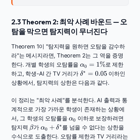
2.3 Theorem 2: 최악 사례 바운드 — 오
탐을 막으면 탐지력이 무너진다
Theorem 1이 "탐지력을 원하면 오탐을 감수하
라"는 메시지라면, Theorem 2는 그 역을 증명
\alpha_0
=
1%
한다. 개별 학생의 오탐률을
로 제한
α
0
= 1\%
∗
\delta^*
=
0.05
하고, 학생-AI 간 TV 거리가
이하인
δ
= 0.05
상황에서, 탐지력의 상한은 다음과 같다.
이 정리는 "최악 사례"를 분석한다. AI 출력과 통
계적으로 가장 가까운 학생이 존재하는 상황에
\alpha_0
서, 그 학생의 오탐률을
이하로 보장하려면
α
0
∗
\beta
\alpha_0
+
탐지력
가
를 넘을 수 없다는 상한을
β
α
δ
0
+
수식으로 도출한다. 오탐률 제한과 TV 거리라는