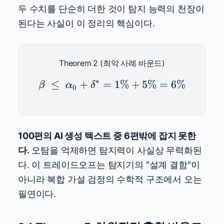
\delta^*
두 수치를 단순히 더한 것이 탐지 능력의 천장이
된다는 사실이 이 정리의 핵심이다.
Theorem 2 (최악 사례 바운드)
∗
≤
+
=
\beta \;\leq\; \alpha
1%
+
5%
=
6%
β
α
δ
0
100편의 AI 생성 텍스트 중 6편밖에 잡지 못한
다.
오탐을 억제하면 탐지력이 사실상 무력화된
다. 이 트레이드오프는 탐지기의 "설계 결함"이
아니라 복합 가설 검정의 수학적 구조에서 오는
필연이다.