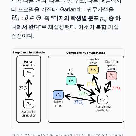
각각 다른 어휘, 다른 문장 구조, 다른 퍼플렉시
H_0:
티 프로필을 가진다. Garland는 귀무가설을
\theta
p_{\theta_i
:
∈
Θ
, 즉
"미지의 학생별 분포
중 하
H
θ
p
0
θ
i
\in
나에서 왔다"
로 재설정했다. 이것이 복합 가설
\Theta
검정이다.
그림 1 (Garland 2026, Figure 1): 기존 연구(왼쪽)는 "알려