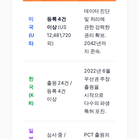
데이터 진단
미
등록 4건
및 처리에
국
이상
(US
관한 강력한
(U
12,481,720
권리 확보.
S)
외)
2042년까
지 존속.
2022년 6월
한
우선권 주장
출원 24건 /
국
출원을
등록 4건
(K
시작으로
이상
R)
다수의 파생
특허 포진.
일
심사 중 /
PCT 출원의
본