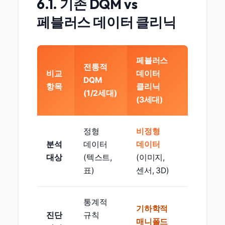
6.1. 기존 DQM vs
페블러스 데이터 클리닉
페블러스
전통적
비교
데이터
DQM
항목
클리닉
(1/2세대)
(3세대)
정형
비정형
분석
데이터
데이터
대상
(텍스트,
(이미지,
표)
센서, 3D)
통계적
기하학적
진단
규칙
매니폴드