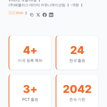
(주)페블러스 데이터 커뮤니케이션팀
|
~13분
|
🇺🇸 ENG
|
4+
24
미국 등록 특허
한국 출원
3+
2042
PCT 출원
존속 기한