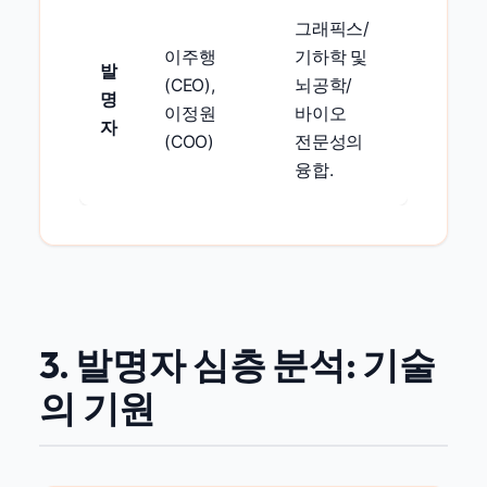
그래픽스/
이주행
기하학 및
발
(CEO),
뇌공학/
명
이정원
바이오
자
(COO)
전문성의
융합.
3. 발명자 심층 분석: 기술
의 기원