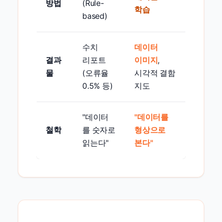
방법
(Rule-
학습
based)
수치
데이터
결과
리포트
이미지
,
물
(오류율
시각적 결함
0.5% 등)
지도
"데이터
"데이터를
철학
를 숫자로
형상으로
읽는다"
본다"