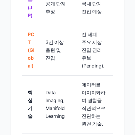
공개 단계
국내 단계
(J
추정
진입 예상.
P)
PC
전 세계
T
3건 이상
주요 시장
(Gl
출원 및
진입 권리
ob
진입
유보
al)
(Pending).
데이터를
핵
Data
이미지화하
심
Imaging,
여 결함을
기
Manifold
직관적으로
술
Learning
진단하는
원천 기술.