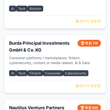
AI
Tech
Biotech
홈페이지 방문
Burda Principal Investments
🏆 추천 7위
GmbH & Co. KG
Consumer platforms / marketplaces, fintech,
cybersecurity, content or media related, AI & Data
AI
Tech
Fintech
Consumer
Cybersecurity
홈페이지 방문
Nautilus Venture Partners
🏆 추천 8위