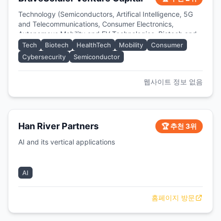
Technology (Semiconductors, Artifical Intelligence, 5G
and Telecommunications, Consumer Electronics,
Autonomous Mobility and EV Technologies, Biotech and
Digital Health, Cybersecurity, Metaverse)
Tech
Biotech
HealthTech
Mobility
Consumer
Cybersecurity
Semiconductor
웹사이트 정보 없음
Han River Partners
🏆 추천 3위
AI and its vertical applications
AI
홈페이지 방문