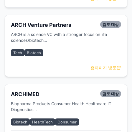
ARCH Venture Partners
검토 대상
ARCH is a science VC with a stronger focus on life
sciences/biotech...
Tech
Biotech
홈페이지 방문
ARCHIMED
검토 대상
Biopharma Products Consumer Health Healthcare IT
Diagnostics...
Biotech
HealthTech
Consumer