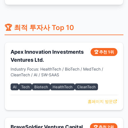
🏆 최적 투자사 Top 10
Apex Innovation Investments
🏆 추천 1위
Ventures Ltd.
Industry Focus: HealthTech / BioTech / MedTech /
CleanTech / AI / SW-SAAS
AI
Tech
Biotech
HealthTech
CleanTech
홈페이지 방문
BraveSoldier Venture Capital
🏆 추천 2위