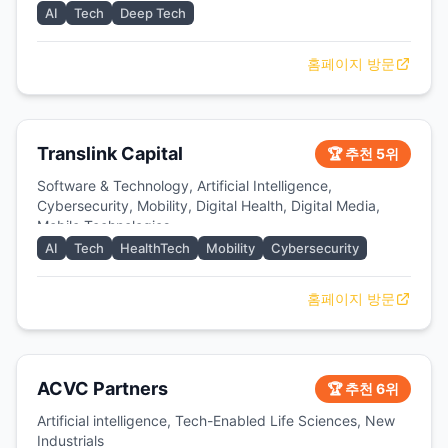
and advanced technology
AI
Tech
Deep Tech
홈페이지 방문
Translink Capital
🏆 추천 5위
Software & Technology, Artificial Intelligence,
Cybersecurity, Mobility, Digital Health, Digital Media,
Mobile Technologies
AI
Tech
HealthTech
Mobility
Cybersecurity
홈페이지 방문
ACVC Partners
🏆 추천 6위
Artificial intelligence, Tech-Enabled Life Sciences, New
Industrials