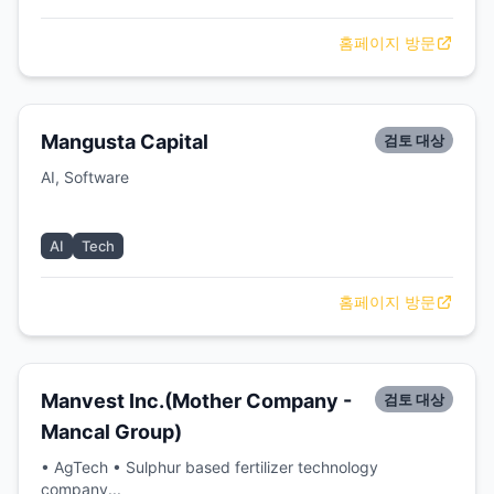
홈페이지 방문
Mangusta Capital
검토 대상
AI, Software
AI
Tech
홈페이지 방문
Manvest Inc.(Mother Company -
검토 대상
Mancal Group)
• AgTech • Sulphur based fertilizer technology
company...