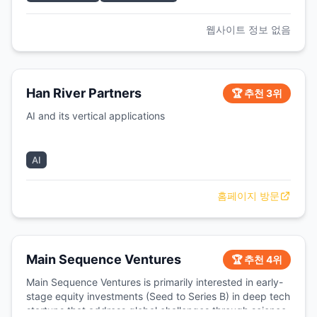
웹사이트 정보 없음
Han River Partners
🏆 추천 3위
AI and its vertical applications
AI
홈페이지 방문
Main Sequence Ventures
🏆 추천 4위
Main Sequence Ventures is primarily interested in early-
stage equity investments (Seed to Series B) in deep tech
startups that address global challenges through science