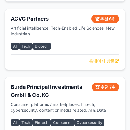
ACVC Partners
🏆 추천 6위
Artificial intelligence, Tech-Enabled Life Sciences, New
Industrials
AI
Tech
Biotech
홈페이지 방문
Burda Principal Investments
🏆 추천 7위
GmbH & Co. KG
Consumer platforms / marketplaces, fintech,
cybersecurity, content or media related, AI & Data
AI
Tech
Fintech
Consumer
Cybersecurity