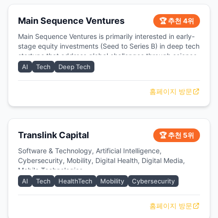
Main Sequence Ventures
🏆 추천 4위
Main Sequence Ventures is primarily interested in early-
stage equity investments (Seed to Series B) in deep tech
startups that address global challenges through science
and advanced technology
AI
Tech
Deep Tech
홈페이지 방문
Translink Capital
🏆 추천 5위
Software & Technology, Artificial Intelligence,
Cybersecurity, Mobility, Digital Health, Digital Media,
Mobile Technologies
AI
Tech
HealthTech
Mobility
Cybersecurity
홈페이지 방문