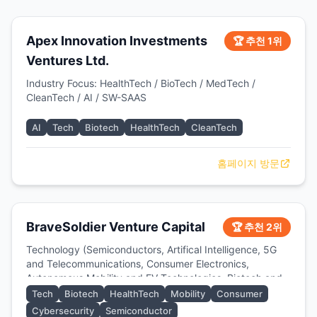
Apex Innovation Investments
🏆 추천 1위
Ventures Ltd.
Industry Focus: HealthTech / BioTech / MedTech /
CleanTech / AI / SW-SAAS
AI
Tech
Biotech
HealthTech
CleanTech
홈페이지 방문
BraveSoldier Venture Capital
🏆 추천 2위
Technology (Semiconductors, Artifical Intelligence, 5G
and Telecommunications, Consumer Electronics,
Autonomous Mobility and EV Technologies, Biotech and
Digital Health, Cybersecurity, Metaverse)
Tech
Biotech
HealthTech
Mobility
Consumer
Cybersecurity
Semiconductor