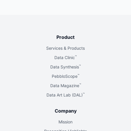
Product
Services & Products
™
Data Clinic
™
Data Synthesis
™
PebbloScope
™
Data Magazine
™
Data Art Lab (DAL)
Company
Mission