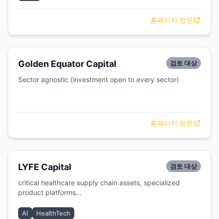
홈페이지 방문
Golden Equator Capital
검토 대상
Sector agnostic (investment open to every sector)
홈페이지 방문
LYFE Capital
검토 대상
critical healthcare supply chain assets, specialized
product platforms...
AI
HealthTech