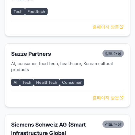
Tech
Foodtech
홈페이지 방문
Sazze Partners
검토 대상
AI, consumer, food tech, healthcare, Korean cultural
products
AI
Tech
HealthTech
Consumer
홈페이지 방문
Siemens Schweiz AG (Smart
검토 대상
Infrastructure Global