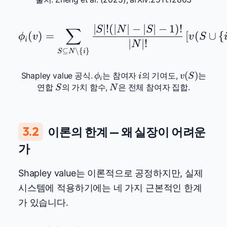
∣
∣
!
(
∣
∣
−
∣
∣
−
1
)!
\phi_i(v) = \sum_{S \sub
S
N
S
∑
(
)
=
[
(
∪
{
ϕ
v
v
S
i
∣
∣
!
N
⊆
∖
{
}
S
N
i
\phi_i
i
v(S)
(
)
Shapley value 공식.
는 참여자
의 기여도,
는
ϕ
i
v
S
i
S
N
연합
의 가치 함수,
은 전체 참여자 집합.
S
N
3.2
이론의 한계 — 왜 실장이 어려운
가
Shapley value는 이론적으로 공정하지만, 실제
시스템에 적용하기에는 네 가지 근본적인 한계
가 있습니다.