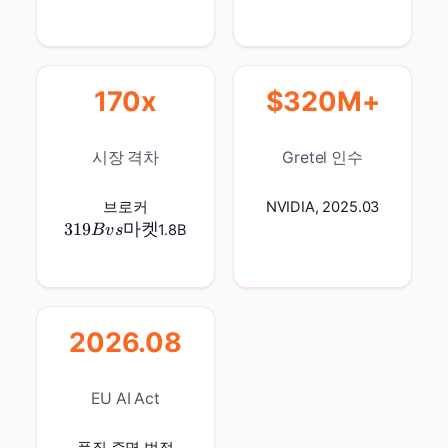
170x
$320M+
시장 격차
Gretel 인수
31
브로커
NVIDIA, 2025.03
9
319
마켓
1.8B
B
v
s
B
vs
마
켓
2026.08
EU AI Act