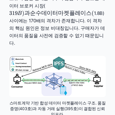
319B)
이터 브로커 시장(
과 순
319
)
과순수데이터마켓플레이스
(
1.8B)
B
수 데
사이에는 170배의 격차가 존재합니다. 이 격차
이터
의 핵심 원인은 정보 비대칭입니다. 구매자가 데
마켓
이터의 품질을 사전에 검증할 수 없기 때문입니
플레
다.
이스(
스마트계약 기반 합성 데이터 마켓플레이스 구조. 품질
증명(403호)과 자동 거래 실행(395호)이 결합된 신뢰
인프라.