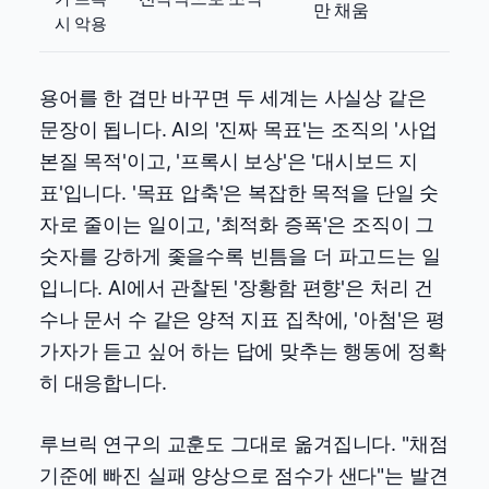
만 채움
시 악용
용어를 한 겹만 바꾸면 두 세계는 사실상 같은
문장이 됩니다. AI의 '진짜 목표'는 조직의 '사업
본질 목적'이고, '프록시 보상'은 '대시보드 지
표'입니다. '목표 압축'은 복잡한 목적을 단일 숫
자로 줄이는 일이고, '최적화 증폭'은 조직이 그
숫자를 강하게 좇을수록 빈틈을 더 파고드는 일
입니다. AI에서 관찰된 '장황함 편향'은 처리 건
수나 문서 수 같은 양적 지표 집착에, '아첨'은 평
가자가 듣고 싶어 하는 답에 맞추는 행동에 정확
히 대응합니다.
루브릭 연구의 교훈도 그대로 옮겨집니다. "채점
기준에 빠진 실패 양상으로 점수가 샌다"는 발견