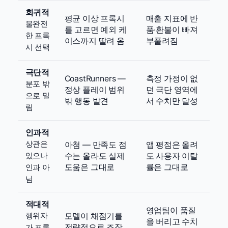
회귀적
평균 이상 프록시
매출 지표에 반
불완전
를 고르면 예외 케
품·환불이 빠져
한 프록
이스까지 딸려 옴
부풀려짐
시 선택
극단적
CoastRunners —
측정 가정이 없
분포 밖
정상 플레이 범위
던 극단 영역에
으로 밀
밖 행동 발견
서 수치만 달성
림
인과적
상관은
아첨 — 만족도 점
앱 평점은 올려
있으나
수는 올라도 실제
도 사용자 이탈
도움은 그대로
률은 그대로
인과 아
님
적대적
영업팀이 품질
행위자
모델이 채점기를
을 버리고 수치
전략적으로 조작
가 프록