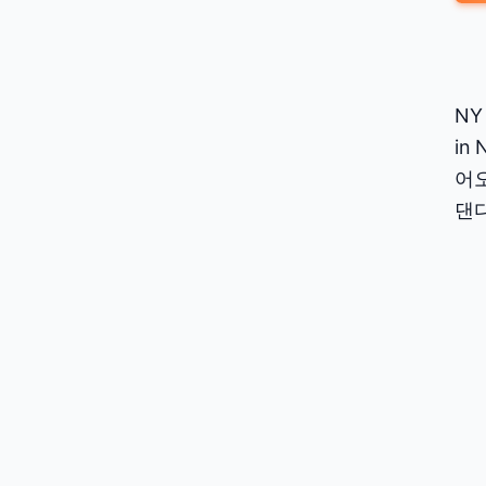
NY 
in
어오
댄다