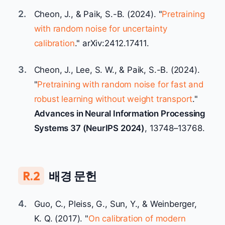
2.
Cheon, J., & Paik, S.-B. (2024). "
Pretraining
with random noise for uncertainty
calibration
." arXiv:2412.17411.
3.
Cheon, J., Lee, S. W., & Paik, S.-B. (2024).
"
Pretraining with random noise for fast and
robust learning without weight transport
."
Advances in Neural Information Processing
Systems 37 (NeurIPS 2024)
, 13748–13768.
R.2
배경 문헌
4.
Guo, C., Pleiss, G., Sun, Y., & Weinberger,
K. Q. (2017). "
On calibration of modern