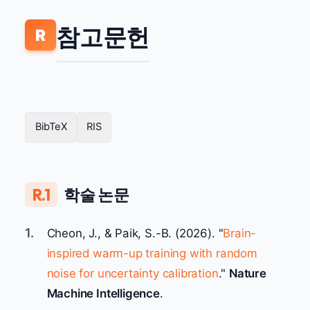
참고문헌
R
BibTeX
RIS
R.1
학술 논문
1.
Cheon, J., & Paik, S.-B. (2026). "
Brain-
inspired warm-up training with random
noise for uncertainty calibration
."
Nature
Machine Intelligence
.