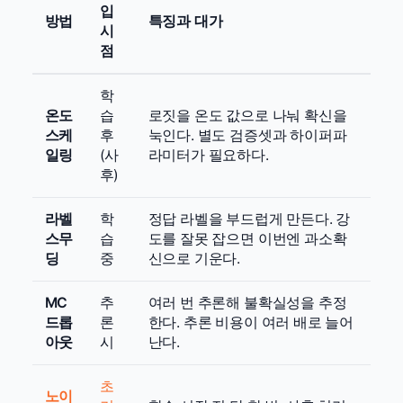
입
방법
특징과 대가
시
점
학
온도
습
로짓을 온도 값으로 나눠 확신을
스케
후
눅인다. 별도 검증셋과 하이퍼파
일링
(사
라미터가 필요하다.
후)
라벨
학
정답 라벨을 부드럽게 만든다. 강
스무
습
도를 잘못 잡으면 이번엔 과소확
딩
중
신으로 기운다.
MC
추
여러 번 추론해 불확실성을 추정
드롭
론
한다. 추론 비용이 여러 배로 늘어
아웃
시
난다.
초
노이