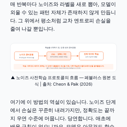
매 반복마다 노이즈와 라벨을 새로 뽑아, 모델이
외울 수 있는 패턴 자체가 존재하지 않게 만듭니
다. 그 위에서 평소처럼 교차 엔트로피 손실을
줄여 나갈 뿐입니다.
학습을 시작하기 전, 단 한 번의 준비운동
손실 ↓ · 정확도 우연
진짜 데이터 학습
노이즈 준비운동
배우진 못해도 편향은 지워짐
낮은 손실에서 출발
무작위 입력·무작위 라벨
역설: 아무것도 배우지 못하는 이 단계가 출발점의 과신을 지워, 이후 학습에서 캘리브레이션을 끌어올립니다.
출처: Cheon & Paik, Nature Machine Intelligence (2026)
▲ 노이즈 사전학습 프로토콜의 흐름 — 페블러스 원본 도
식 | 출처: Cheon & Paik (2026)
여기에 이 방법의 역설이 있습니다. 노이즈 단계
에서 손실은 꾸준히 내려가지만, 정확도는 끝까
지 우연 수준에 머뭅니다. 당연합니다. 애초에
배울 규칙이 없으니까요. 모델은 아무것도 학습