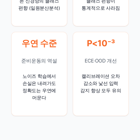
본 신경망의 클래스
클래스 편향이
편향 (일원분산분석)
통계적으로 사라짐
우연 수준
P<10⁻³
준비운동의 역설
ECE·OOD 개선
노이즈 학습에서
캘리브레이션 오차
손실은 내려가도
감소와 낯선 입력
정확도는 우연에
감지 향상 모두 유의
머문다