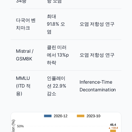
34종
항 오염
최대
다국어 벤
91.8% 오
오염 저항성 연구
치마크
염
클린 미러
Mistral /
에서 13%p
오염 저항성 연구
GSM8K
하락
MMLU
인플레이
Inference-Time
(ITD 적
션 22.9%
Decontamination
용)
감소