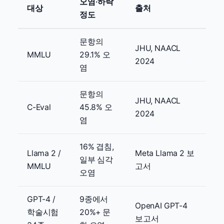
오염·하락
대상
출처
정도
문항의
JHU, NAACL
MMLU
29.1% 오
2024
염
문항의
JHU, NAACL
C-Eval
45.8% 오
2024
염
16% 겹침,
Llama 2 /
Meta Llama 2 보
일부 심각
MMLU
고서
오염
GPT-4 /
9종에서
OpenAI GPT-4
학술시험
20%+ 문
보고서