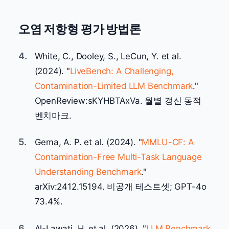
오염 저항형 평가 방법론
4.
White, C., Dooley, S., LeCun, Y. et al.
(2024). "
LiveBench: A Challenging,
Contamination-Limited LLM Benchmark
."
OpenReview:sKYHBTAxVa. 월별 갱신 동적
벤치마크.
5.
Gema, A. P. et al. (2024). "
MMLU-CF: A
Contamination-Free Multi-Task Language
Understanding Benchmark
."
arXiv:2412.15194. 비공개 테스트셋; GPT-4o
73.4%.
6.
Al-Lawati, H. et al. (2026). "
LLM Benchmark