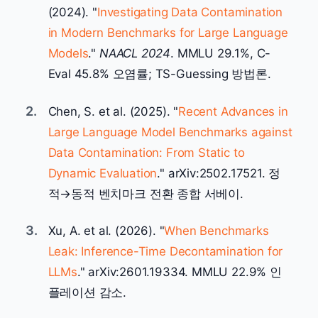
(2024). "
Investigating Data Contamination
in Modern Benchmarks for Large Language
Models
."
NAACL 2024
. MMLU 29.1%, C-
Eval 45.8% 오염률; TS-Guessing 방법론.
2.
Chen, S. et al. (2025). "
Recent Advances in
Large Language Model Benchmarks against
Data Contamination: From Static to
Dynamic Evaluation
." arXiv:2502.17521. 정
적→동적 벤치마크 전환 종합 서베이.
3.
Xu, A. et al. (2026). "
When Benchmarks
Leak: Inference-Time Decontamination for
LLMs
." arXiv:2601.19334. MMLU 22.9% 인
플레이션 감소.