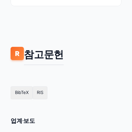
참고문헌
R
BibTeX
RIS
업계·보도