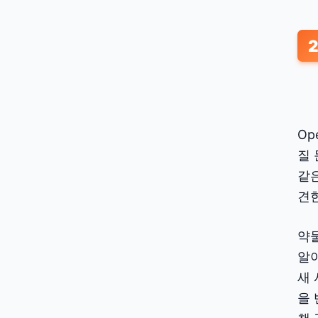
Op
질 
같은
견한
약물
알아
새 
을 