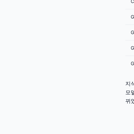
C
G
G
G
G
지
모델
뀌