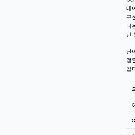
데이
구한
나
린
난이
정된
같다
G
G