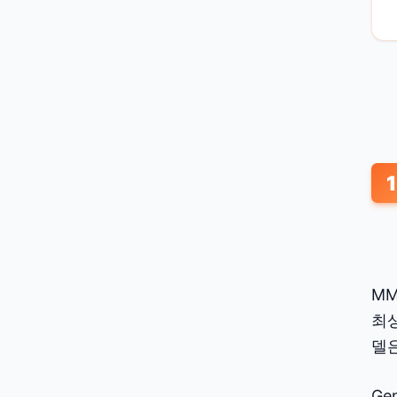
1
MM
최상
델은
Ge