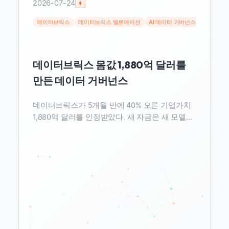
2026-07-24
데이터브릭스
데이터브릭스 밸류에이션
AI 데이터 거버넌스
valuemax
데이터브릭스 몸값 1,880억 달러를
만든 데이터 거버넌스
데이터브릭스가 5개월 만에 40% 오른 기업가치
1,880억 달러를 인정받았다. 새 자금은 새 모델이
아니라 Unity AI Gateway 같은 거버넌스 제품으
로 향한다. CEO는 이 전환을 valuemaxxing이라
이름 붙였고, 이 글은 그 거버넌스가 실제로 무엇
을 측정하는지 파고든다.