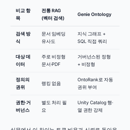
비교 항
전통 RAG
Genie Ontology
목
(벡터 검색)
검색 방
문서 임베딩
지식 그래프 +
식
유사도
SQL 직접 쿼리
대상 데
주로 비정형
거버넌스된 정형
이터
문서·PDF
+ 비정형
정의의
OntoRank로 자동
랭킹 없음
권위
권위 부여
권한·거
별도 처리 필
Unity Catalog 행·
버넌스
요
열 권한 강제
실무에서 이 차이는 토큰 비용과 신뢰로 돌아온