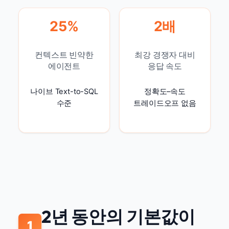
25%
2배
컨텍스트 빈약한
최강 경쟁자 대비
에이전트
응답 속도
나이브 Text-to-SQL
정확도–속도
수준
트레이드오프 없음
2년 동안의 기본값이
1