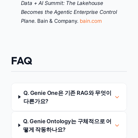
Data + AI Summit: The Lakehouse
Becomes the Agentic Enterprise Control
Plane.
Bain & Company.
bain.com
FAQ
Q. Genie One은 기존 RAG와 무엇이
다른가요?
Q. Genie Ontology는 구체적으로 어
떻게 작동하나요?