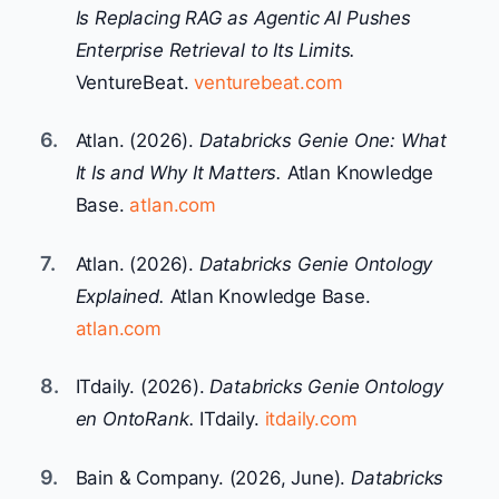
Is Replacing RAG as Agentic AI Pushes
Enterprise Retrieval to Its Limits.
VentureBeat.
venturebeat.com
6.
Atlan. (2026).
Databricks Genie One: What
It Is and Why It Matters.
Atlan Knowledge
Base.
atlan.com
7.
Atlan. (2026).
Databricks Genie Ontology
Explained.
Atlan Knowledge Base.
atlan.com
8.
ITdaily. (2026).
Databricks Genie Ontology
en OntoRank.
ITdaily.
itdaily.com
9.
Bain & Company. (2026, June).
Databricks