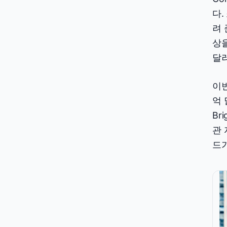
다.
려 
상을
달
이번
억 
Br
관 
드가