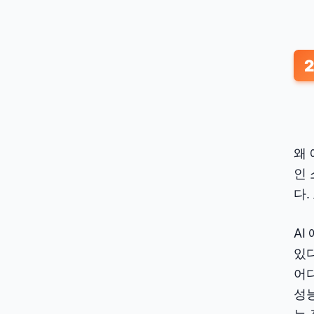
왜 
인 
다.
AI
있다
어
성능