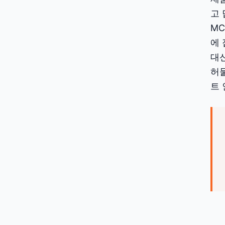
고 
MC
에 
대신
허
트