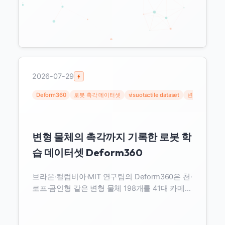
2026-07-29
Deform360
로봇 촉각 데이터셋
visuotactile dataset
변형 물체
Ph
변형 물체의 촉각까지 기록한 로봇 학
습 데이터셋 Deform360
브라운·컬럼비아·MIT 연구팀의 Deform360은 천·
로프·곰인형 같은 변형 물체 198개를 41대 카메라
와 촉각 센서로 215시간 기록한 시각-촉각 데이
터셋입니다. 로봇 월드모델의 2D·3D 표현을 같은
데이터로 비교해 데이터가 적으면 3D, 많으면 2D