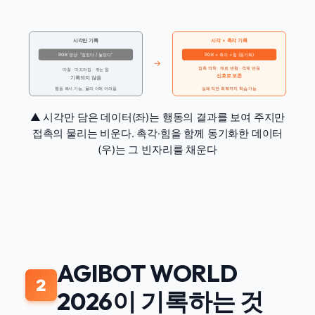
시각만 기록
시각 + 촉각 기록
RGB 영상: "집었다 / 놓았다"
RGB + 촉각 + 힘 (동기화)
→
접촉 역학 · 재료 변형 · 객체 반응
마찰 · 미끄러짐 · 쥐는 힘
신호로 보존
기록되지 않음
행동 복사 가능, 물리 이해 어려움
실패 직전·회복까지 학습 가능
▲ 시각만 담은 데이터(좌)는 행동의 결과를 보여 주지만
접촉의 물리는 비운다. 촉각·힘을 함께 동기화한 데이터
(우)는 그 빈자리를 채운다
AGIBOT WORLD
2
2026이 기록하는 것