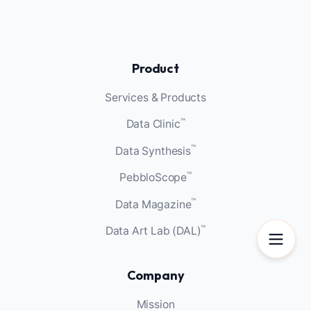
Product
Services & Products
™
Data Clinic
™
Data Synthesis
™
PebbloScope
™
Data Magazine
™
Data Art Lab (DAL)
Company
Mission